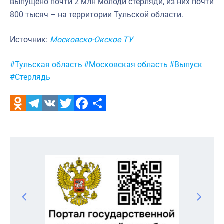
выпущено почти 2 млн молоди стерляди, из них почти
800 тысяч – на территории Тульской области.
Источник:
Московско-Окское ТУ
Метки:
#Тульская область
#Московская область
#Выпуск
#Стерлядь
Odnoklassniki
Telegram
VK
Twitter
Facebook
Отправить