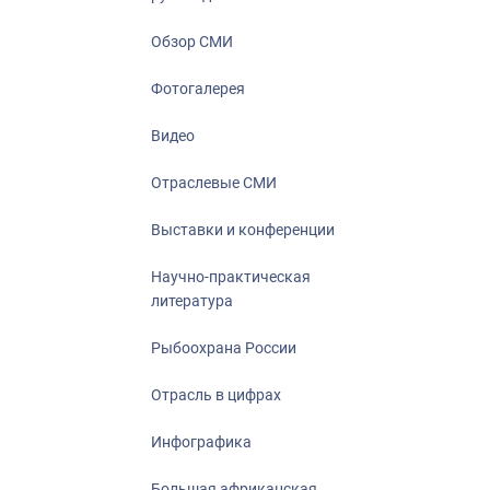
Отрасль в ци
Инфографика
Обзор СМИ
Большая афр
Фотогалерея
Укрепление д
ценностей
Видео
События в Ро
Отраслевые СМИ
Выставки и конференции
Научно-практическая
литература
Рыбоохрана России
Отрасль в цифрах
Инфографика
Большая африканская