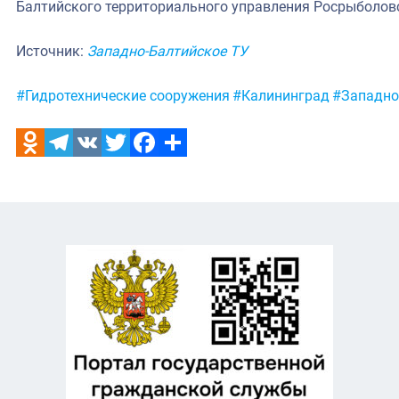
Балтийского территориального управления Росрыболов
Источник:
Западно-Балтийское ТУ
Метки:
#Гидротехнические сооружения
#Калининград
#Западно
Odnoklassniki
Telegram
VK
Twitter
Facebook
Отправить