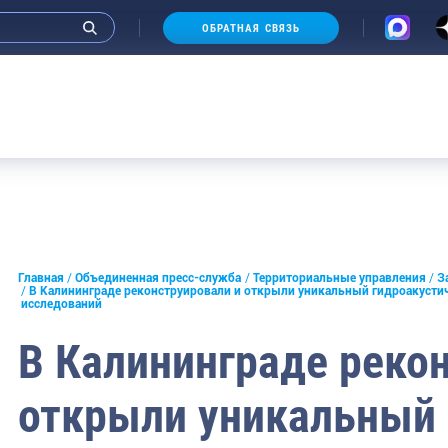
ОБРАТНАЯ СВЯЗЬ
А
и интервью руководства
Главная
Объединенная пресс-служба
Территориальные управления
З
В Калининграде реконструировали и открыли уникальный гидроакусти
исследований
СМИ
В Калининграде реко
конференции
ическая литература
открыли уникальный
России