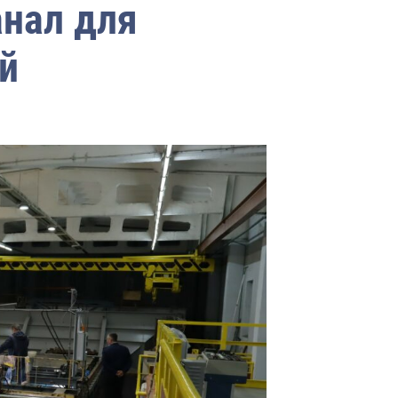
анал для
й