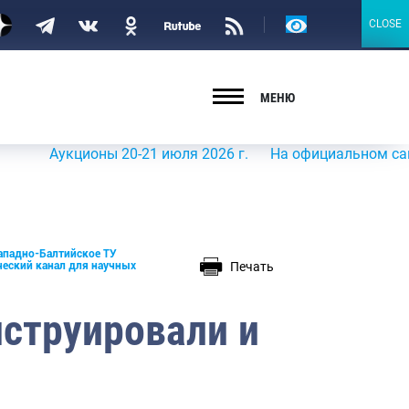
Версия
CLOSE
CLOSE
для
слабовидящих
МЕНЮ
укционы 20-21 июля 2026 г.
На официальном сайте Росры
ападно-Балтийское ТУ
Печать
ческий канал для научных
нструировали и