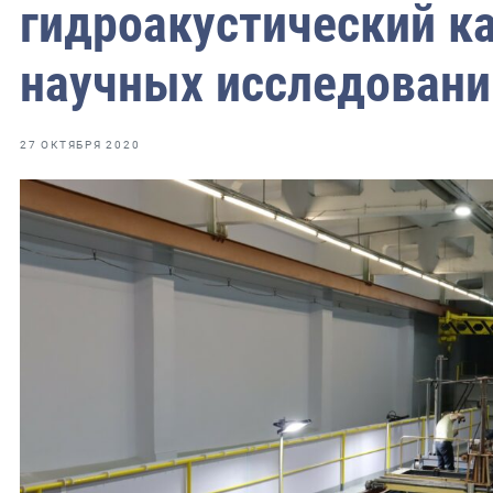
фрах
гидроакустический к
научных исследовани
иканская экспедиция
уховно-нравственных
27 ОКТЯБРЯ 2020
ссии и мире