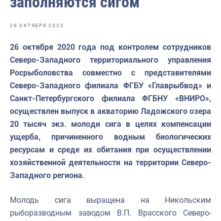
заполняются сигом
Отраслевые СМИ
Выставки и конференции
28 ОКТЯБРЯ 2020
Научно-практическая литература
26 октября 2020 года под контролем сотрудников
Северо-Западного территориального управления
Рыбоохрана России
Росрыболовства совместно с представителями
Отрасль в цифрах
Северо-Западного филиала ФГБУ «Главрыбвод» и
Санкт-Петербургского филиала ФГБНУ «ВНИРО»,
Инфографика
осуществлен выпуск в акваторию Ладожского озера
Большая африканская экспедиция
20 тысяч экз. молоди сига в целях компенсации
ущерба, причиненного водным биологических
Укрепление духовно-нравственных ценностей
ресурсам и среде их обитания при осуществлении
События в России и мире
хозяйственной деятельности на территории Северо-
Западного региона.
Молодь сига выращена на Никольским
рыборазводным заводом В.П. Врасского Северо-