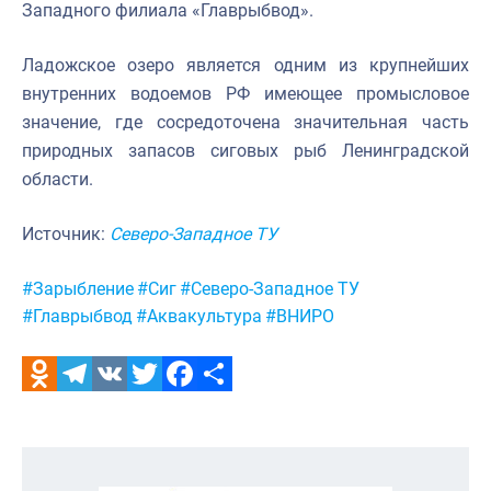
Западного филиала «Главрыбвод».
Ладожское озеро является одним из крупнейших
внутренних водоемов РФ имеющее промысловое
значение, где сосредоточена значительная часть
природных запасов сиговых рыб Ленинградской
области.
Источник:
Северо-Западное ТУ
Метки:
#Зарыбление
#Сиг
#Северо-Западное ТУ
#Главрыбвод
#Аквакультура
#ВНИРО
Odnoklassniki
Telegram
VK
Twitter
Facebook
Отправить