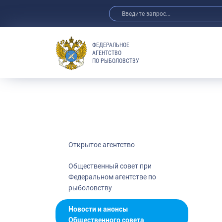
ФЕДЕРАЛЬНОЕ
АГЕНТСТВО
ПО РЫБОЛОВСТВУ
Открытые да
Реализация К
Общественны
агентстве по
Референтные
Интернет-ко
Открытое агентство
Публичная де
Федерального
Общественный совет при
Федеральном агентстве по
Молодежный 
рыболовству
Государство 
Новости и анонсы
Общественного совета