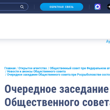
ОБРАТНАЯ СВЯЗЬ
нные
Новости и анонсы Общественного
онцепции открытости
Ответственный секретарь Общес
Аукционы 2
совета
й совет при Федеральном
 рыболовству
Председатель Общественного со
 группы
Члены Общественного совета (сос
2027)
нференции
Главная
Открытое агентство
Общественный совет при Федеральном аг
Новости и анонсы Общественного совета
Кандидату в Общественный сове
Очередное заседание Общественного совета при Росрыболовстве состо
кларация целей и задач
 агентства по рыболовству
Требования к кандидатам и НКО
Очередное заседание
совет Росрыболовства
для людей
Общественного совет