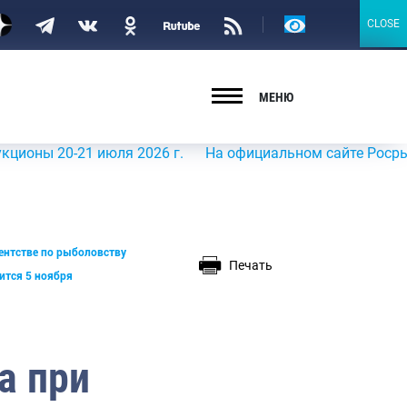
Версия
CLOSE
CLOSE
для
слабовидящих
МЕНЮ
 совета
твенного
0-21 июля 2026 г.
На официальном сайте Росрыболовства
вета
тав 2024-
ентстве по рыболовству
Печать
т
ится 5 ноября
а при