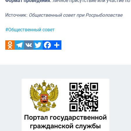
Формат проведения:
личное присутствие или участие по
Источник:
Общественный совет при Росрыболовстве
Метки:
#Общественный совет
Odnoklassniki
Telegram
VK
Twitter
Facebook
Отправить