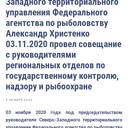
Западного территориального
Отраслевые СМИ
управления Федерального
Выставки и конференции
агентства по рыболовству
Научно-практическая литература
Александр Христенко
Рыбоохрана России
03.11.2020 провел совещание
Отрасль в цифрах
с руководителями
Инфографика
региональных отделов по
Большая африканская экспедиция
государственному контролю,
Укрепление духовно-нравственных ценностей
надзору и рыбоохране
События в России и мире
5 НОЯБРЯ 2020
03 ноября 2020 года под председательством
руководителя Северо-Западного территориального
управления Федерального агентства по рыболовству