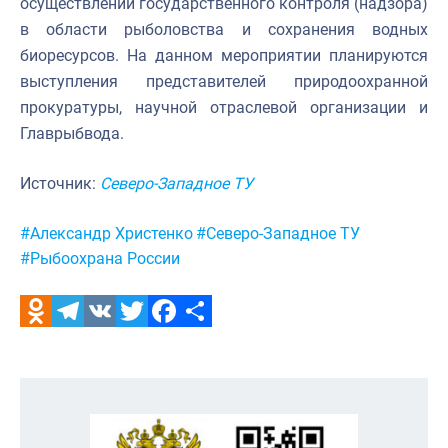
осуществлении государственного контроля (надзора)
в области рыболовства и сохранения водных
биоресурсов. На данном мероприятии планируются
выступления представителей природоохранной
прокуратуры, научной отраслевой организации и
Главрыбвода.
Источник:
Северо-Западное ТУ
Метки:
#Александр Христенко
#Северо-Западное ТУ
#Рыбоохрана России
Odnoklassniki
Telegram
VK
Twitter
Facebook
Отправить