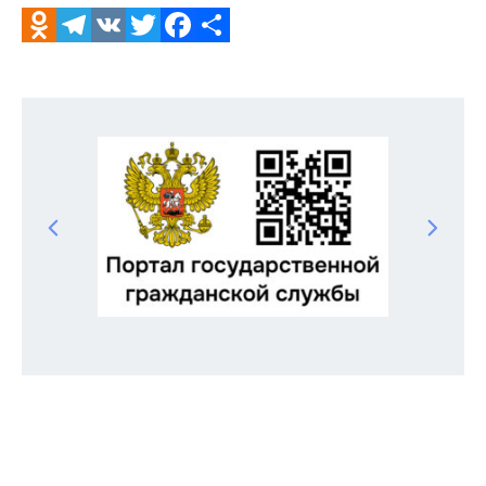
Odnoklassniki
Telegram
VK
Twitter
Facebook
Отправить