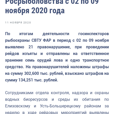
Росрыболовства с 02 по 09
Отраслевые СМИ
ноября 2020 года
Выставки и конференции
Научно-практическая литература
11 НОЯБРЯ 2020
Рыбоохрана России
По итогам деятельности госинспекторов
рыбоохраны СВТУ ФАР в период с 02 по 09 ноября
Отрасль в цифрах
выявлено 21 правонарушение, при проведении
Инфографика
рейдов изъяты и отправлены на ответственное
хранение семь орудий лова и одно транспортное
Большая африканская экспедиция
средство. На правонарушителей наложены штрафы
Укрепление духовно-нравственных ценностей
на сумму 302,600 тыс. рублей, взыскано штрафов на
сумму 134,251 тыс. рублей.
События в России и мире
Сотрудниками отдела контроля, надзора и охраны
водных биоресурсов и среды их обитания по
Елизовскому и Усть-Большерецкому районам за
неделю в ходе рейдовых мероприятий выявлены