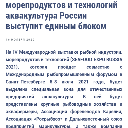
морепродуктов и технологий
Отраслевые СМИ
аквакультура России
Выставки и конференции
выступит единым блоком
Научно-практическая литература
Рыбоохрана России
16 НОЯБРЯ 2020
Отрасль в цифрах
На IV Международной выставке рыбной индустрии,
Инфографика
морепродуктов и технологий (SEAFOOD EXPO RUSSIA
2021), которая пройдет совместно с
Большая африканская экспедиция
Международным рыбопромышленным форумом в
Укрепление духовно-нравственных ценностей
Санкт-Петербурге 6-8 июля 2021 года, будет
выделена специальная зона для отечественных
События в России и мире
предприятий аквакультуры. В ней будут
представлены крупные рыбоводные хозяйства и
аквафермеры, Ассоциация форелеводов Карелии,
Ассоциация «Росрыбхоз» и Дальневосточный союз
предприятий марикультуры, а также компании