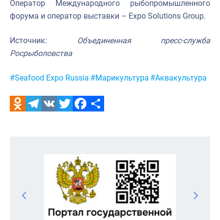
Оператор Международного рыбопромышленного
форума и оператор выставки – Expo Solutions Group.
Источник:
Объединенная пресс-служба
Росрыболовства
Метки:
#Seafood Expo Russia
#Марикультура
#Аквакультура
Odnoklassniki
Telegram
VK
Twitter
Facebook
Отправить