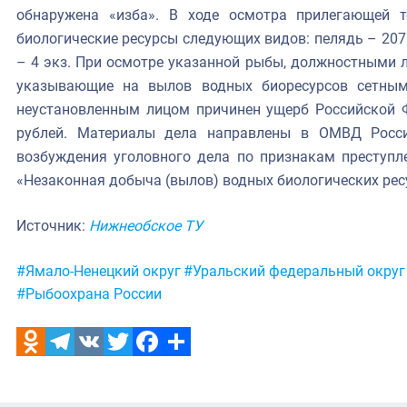
обнаружена «изба». В ходе осмотра прилегающей 
биологические ресурсы следующих видов: пелядь – 207 эк
– 4 экз. При осмотре указанной рыбы, должностными 
указывающие на вылов водных биоресурсов сетными
неустановленным лицом причинен ущерб Российской 
рублей. Материалы дела направлены в ОМВД Росс
возбуждения уголовного дела по признакам преступле
«Незаконная добыча (вылов) водных биологических рес
Источник:
Нижнеобское ТУ
Метки:
#Ямало-Ненецкий округ
#Уральский федеральный округ
#Рыбоохрана России
Odnoklassniki
Telegram
VK
Twitter
Facebook
Отправить