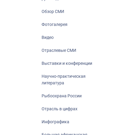
Отрасль в ци
Инфографика
Обзор СМИ
Большая афр
Фотогалерея
Укрепление д
ценностей
Видео
События в Ро
Отраслевые СМИ
Выставки и конференции
Научно-практическая
литература
Рыбоохрана России
Отрасль в цифрах
Инфографика
Большая африканская