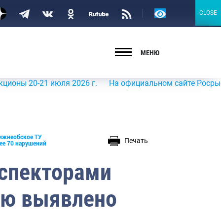
Версия
CLOSE
CLOSE
для
слабовидящих
МЕНЮ
-21 июля 2026 г.
На официальном сайте Росрыболовства
ижнеобское ТУ
Печать
ее 70 нарушений
спекторами
лю выявлено