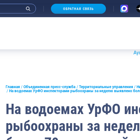
ОБРАТНАЯ СВЯЗЬ
Аукционы 20
и интервью руководства
Главная
Объединенная пресс-служба
Территориальные управления
Н
На водоемах УрФО инспекторами рыбоохраны за неделю выявлено бол
СМИ
На водоемах УрФО ин
конференции
рыбоохраны за неде
ическая литература
России