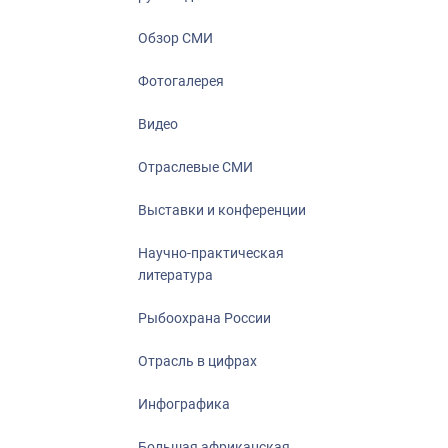
Отрасль в ци
Инфографика
Обзор СМИ
Большая афр
Фотогалерея
Укрепление д
ценностей
Видео
События в Ро
Отраслевые СМИ
Выставки и конференции
Научно-практическая
литература
Рыбоохрана России
Отрасль в цифрах
Инфографика
Большая африканская