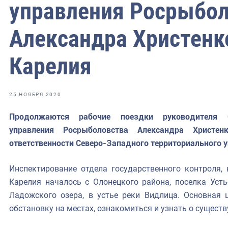
фрах
управления Росрыбо
Александра Христенк
иканская экспедиция
уховно-нравственных
Карелия
ссии и мире
25 НОЯБРЯ 2020
Продолжаются рабочие поездки руководителя Се
управления Росрыболовства Александра Христе
ответственности Северо-Западного территориального 
Инспектирование отдела государственного контроля,
Карелия началось с Олонецкого района, поселка Усть
Ладожского озера, в устье реки Видлица. Основная 
обстановку на местах, ознакомиться и узнать о сущест