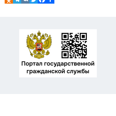
Odnoklassniki
Telegram
VK
Twitter
Facebook
Отправить