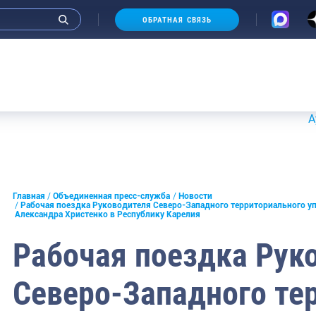
ОБРАТНАЯ СВЯЗЬ
Аукционы
и интервью руководства
Главная
Объединенная пресс-служба
Новости
Рабочая поездка Руководителя Северо-Западного территориального у
Александра Христенко в Республику Карелия
СМИ
Рабочая поездка Рук
конференции
ическая литература
Северо-Западного те
России