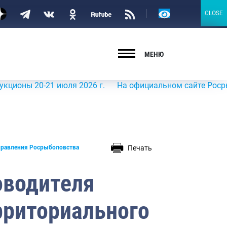
Версия
CLOSE
CLOSE
для
слабовидящих
МЕНЮ
 20-21 июля 2026 г.
На официальном сайте Росрыболовст
Печать
правления Росрыболовства
оводителя
рриториального