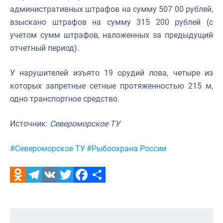
административных штрафов на сумму 507 00 рублей,
взыскано штрафов на сумму 315 200 рублей (с
учетом сумм штрафов, наложенных за предыдущий
отчетный период).
У нарушителей изъято 19 орудий лова, четыре из
которых запретные сетные протяженностью 215 м,
одно транспортное средство.
Источник:
Североморское ТУ
Метки:
#Североморское ТУ
#Рыбоохрана России
Odnoklassniki
Telegram
VK
Twitter
Facebook
Отправить