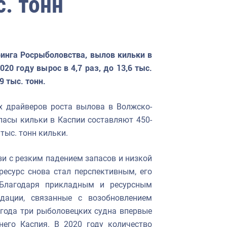
с. тонн
инга Росрыболовства, вылов кильки в
0 году вырос в 4,7 раз, до 13,6 тыс.
9 тыс. тонн.
х драйверов роста вылова в Волжско-
пасы кильки в Каспии составляют 450-
 тыс. тонн кильки.
зи с резким падением запасов и низкой
есурс снова стал перспективным, его
 Благодаря прикладным и ресурсным
дации, связанные с возобновлением
года три рыболовецких судна впервые
его Каспия. В 2020 году количество