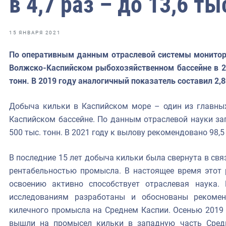
в 4,7 раз – до 13,6 ты
фрах
иканская экспедиция
15 ЯНВАРЯ 2021
уховно-нравственных
По оперативным данным отраслевой системы монитор
Волжско-Каспийском рыбохозяйственном бассейне в 202
ссии и мире
тонн. В 2019 году аналогичный показатель составил 2,8
Добыча кильки в Каспийском море – один из главны
Каспийском бассейне. По данным отраслевой науки за
500 тыс. тонн. В 2021 году к вылову рекомендовано 98,5
В последние 15 лет добыча кильки была свернута в свя
рентабельностью промысла. В настоящее время этот р
освоению активно способствует отраслевая наука.
исследованиям разработаны и обоснованы рекомен
килечного промысла на Среднем Каспии. Осенью 2019 
вышли на промысел кильки в западную часть Средн