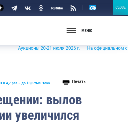
Версия
CLOSE
CLOSE
для
слабовидящих
МЕНЮ
Аукционы 20-21 июля 2026 г.
На официальном сайте Р
Печать
в 4,7 раз – до 13,6 тыс. тонн
ещении: вылов
ии увеличился