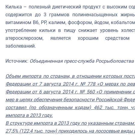
Килька – полезный диетический продукт с высоким со
содержится до 3 граммов полиненасыщенных жирных
витамином B6, PP, калием, фосфором, йодом, кобальто
употребление кильки в пищу снижает уровень холес
атеросклерозом, является хорошим средством п
заболеваний.
Источник:
Объединенная пресс-служба Росрыболовства
Объем импорта по странам, в отношении которых пост
Федерации от 7 августа 2014 г. № 778 «О мерах по ре
Федерации от 6 августа 2014 г. № 560 «О применении
мер в целях обеспечения безопасности Российской Феде
составил (по обозначенным кодам) 462 тыс. тонн, 
импорта в 2013 году.
В структуре импорта в 2013 году по указанным странам:
27,5% (122,4 тыс. тонн) приходилось на лососевые виды 