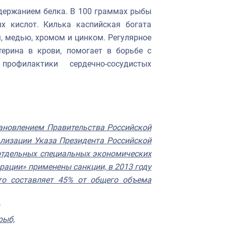
держанием белка. В 100 граммах рыбы
 кислот. Килька каспийская богата
м, медью, хромом и цинком. Регулярное
терина в крови, помогает в борьбе с
рофилактики сердечно-сосудистых
ановлением Правительства Российской
ализации Указа Президента Российской
 отдельных специальных экономических
рации» применены санкции, в 2013 году
что составляет 45% от общего объема
рыб,