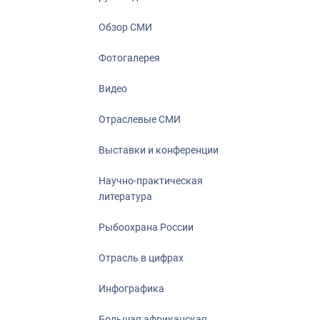
Отрасль в ци
Инфографика
Обзор СМИ
Большая афр
Фотогалерея
Укрепление д
ценностей
Видео
События в Ро
Отраслевые СМИ
Выставки и конференции
Научно-практическая
литература
Рыбоохрана России
Отрасль в цифрах
Инфографика
Большая африканская