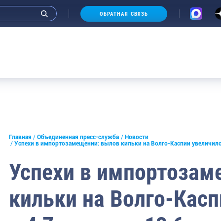
ОБРАТНАЯ СВЯЗЬ
и интервью руководства
Главная
Объединенная пресс-служба
Новости
Успехи в импортозамещении: вылов кильки на Волго-Каспии увеличился 
СМИ
Успехи в импортозам
конференции
кильки на Волго-Касп
ическая литература
России