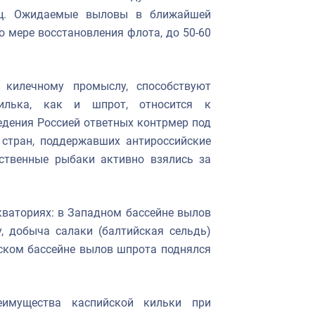
иц. Ожидаемые выловы в ближайшей
о мере восстановления флота, до 50-60
 килечному промыслу, способствуют
Килька, как и шпрот, относится к
дения Россией ответных контрмер под
 стран, поддержавших антироссийские
ественные рыбаки активно взялись за
кваториях: в Западном бассейне вылов
, добыча салаки (балтийская сельдь)
рском бассейне вылов шпрота поднялся
еимущества каспийской кильки при