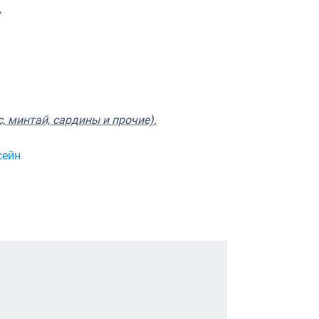
,
, минтай, сардины и прочие).
сейн