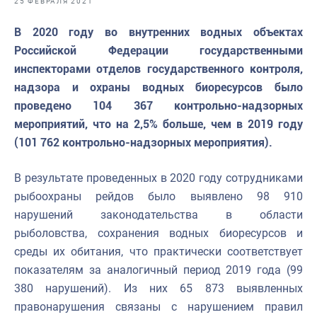
25 ФЕВРАЛЯ 2021
Отраслевые СМИ
В 2020 году во внутренних водных объектах
Выставки и конференции
Российской Федерации государственными
Научно-практическая литература
инспекторами отделов государственного контроля,
надзора и охраны водных биоресурсов было
Рыбоохрана России
проведено 104 367 контрольно-надзорных
Отрасль в цифрах
мероприятий, что на 2,5% больше, чем в 2019 году
(101 762 контрольно-надзорных мероприятия).
Инфографика
Большая африканская экспедиция
В результате проведенных в 2020 году сотрудниками
рыбоохраны рейдов было выявлено 98 910
Укрепление духовно-нравственных ценностей
нарушений законодательства в области
События в России и мире
рыболовства, сохранения водных биоресурсов и
среды их обитания, что практически соответствует
показателям за аналогичный период 2019 года (99
380 нарушений). Из них 65 873 выявленных
правонарушения связаны с нарушением правил