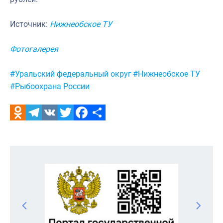
Источник:
Нижнеобское ТУ
Фотогалерея
Метки:
#Уральский федеральный округ
#Нижнеобское ТУ
#Рыбоохрана России
Odnoklassniki
Telegram
VK
Twitter
Facebook
Отправить