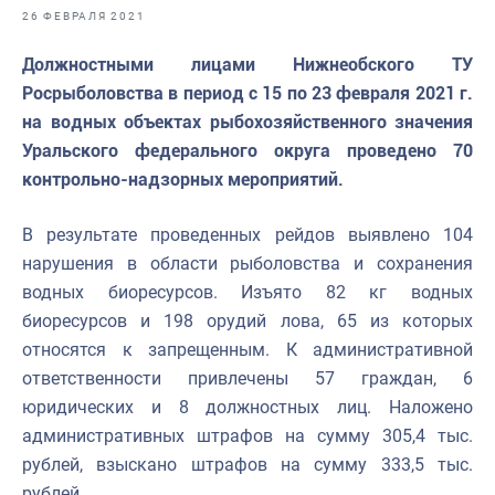
Отраслевые СМИ
26 ФЕВРАЛЯ 2021
Выставки и конференции
Должностными лицами Нижнеобского ТУ
Росрыболовства в период с 15 по 23 февраля 2021 г.
Научно-практическая литература
на водных объектах рыбохозяйственного значения
Рыбоохрана России
Уральского федерального округа проведено 70
контрольно-надзорных мероприятий.
Отрасль в цифрах
Инфографика
В результате проведенных рейдов выявлено 104
нарушения в области рыболовства и сохранения
Большая африканская экспедиция
водных биоресурсов. Изъято 82 кг водных
Укрепление духовно-нравственных ценностей
биоресурсов и 198 орудий лова, 65 из которых
относятся к запрещенным. К административной
События в России и мире
ответственности привлечены 57 граждан, 6
юридических и 8 должностных лиц. Наложено
административных штрафов на сумму 305,4 тыс.
рублей, взыскано штрафов на сумму 333,5 тыс.
рублей.