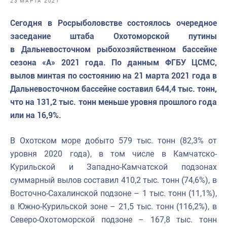
23 МАРТА 2021
Отраслевые СМИ
Сегодня в Росрыболовстве состоялось очередное
Выставки и конференции
заседание штаба Охотоморской путины
Научно-практическая литература
в Дальневосточном рыбохозяйственном бассейне
сезона «А» 2021 года. По данным ФГБУ ЦСМС,
Рыбоохрана России
вылов минтая по состоянию на 21 марта 2021 года в
Отрасль в цифрах
Дальневосточном бассейне составил 644,4 тыс. тонн,
что на 131,2 тыс. тонн меньше уровня прошлого года
Инфографика
или на 16,9%.
Большая африканская экспедиция
В Охотском море добыто 579 тыс. тонн (82,3% от
Укрепление духовно-нравственных ценностей
уровня 2020 года), в том числе в Камчатско-
События в России и мире
Курильской и Западно-Камчатской подзонах
суммарный вылов составил 410,2 тыс. тонн (74,6%), в
Восточно-Сахалинской подзоне – 1 тыс. тонн (11,1%),
в Южно-Курильской зоне – 21,5 тыс. тонн (116,2%), в
Северо-Охотоморской подзоне – 167,8 тыс. тонн