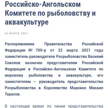
Российско-Ангольском
Отраслевые СМИ
Комитете по рыболовству и
Выставки и конференции
аквакультуре
Научно-практическая литература
Рыбоохрана России
24 МАРТА 2021
Отрасль в цифрах
Распоряжением Правительства
Росси
йской
Инфографика
Федерации
№
709-р от 22 марта 2021 года
заместитель руководителя Росрыболовства Василий
Большая африканская экспедиция
Соколов назначен представителем Российской
Укрепление духовно-нравственных ценностей
Федерации в Российско-Ангольском
К
омитете по
морскому рыболовству и аквакультуре, его
События в России и мире
заместителем – руководител
ь
представительства
Росрыболовства в Королевстве Марокко Михаил
Тарасов.
В настоящее время по линии представительства