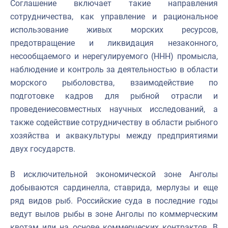
Соглашение включает такие направления
сотрудничества, как управление и рациональное
использование живых морских ресурсов,
предотвращение и ликвидация незаконного,
несообщаемого и нерегулируемого (ННН) промысла,
наблюдение и контроль за деятельностью в области
морского рыболовства
,
взаимодействие по
подготовке кадров для рыбной отрасли и
проведени
е
совместных научных исследований, а
также содействие сотрудничеству в области рыбного
хозяйства и аквакультуры между предприятиями
двух государств.
В исключительной эконом
ической
зоне Анголы
добываются
сардинелла
, ставрида,
мерлузы
и еще
ряд видов рыб. Российские суда в последние годы
ведут вылов рыбы в зоне Анголы по коммерческим
квотам или на основе коммерческих контрактов. В