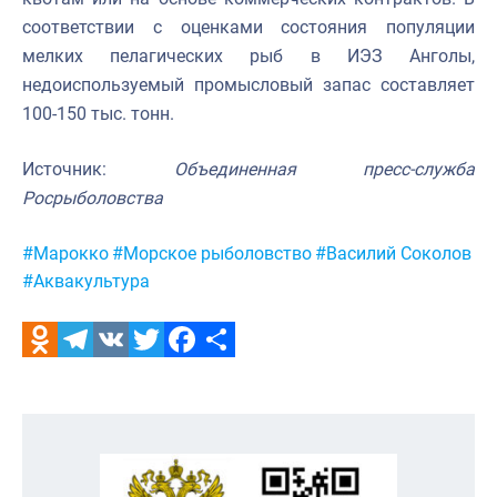
соответствии с оценками состояния популяции
мелких пелагических рыб в ИЭЗ Анголы,
недоиспользуемый промысловый запас составляет
100-150 тыс. тонн.
Источник:
Объединенная п
ресс-служба
Росрыболовства
Метки:
#Марокко
#Морское рыболовство
#Василий Соколов
#Аквакультура
Odnoklassniki
Telegram
VK
Twitter
Facebook
Отправить