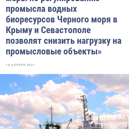
Отраслевые СМИ
промысла водных
Выставки и конференции
биоресурсов Черного моря в
Научно-практическая литература
Крыму и Севастополе
Рыбоохрана России
позволят снизить нагрузку на
Отрасль в цифрах
промысловые объекты»
Инфографика
13 АПРЕЛЯ 2021
Большая африканская экспедиция
Укрепление духовно-нравственных ценностей
События в России и мире