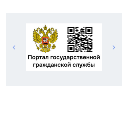
Odnoklassniki
Telegram
VK
Twitter
Facebook
Отправить