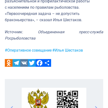
разъяснительной и профилактической работы
с населением по правилам рыболовства.
«Первоочередная задача – не допустить
браконьерства», – сказал Илья Шестаков.
Источник:
Объединенная пресс-служба
Росрыболовства
Метки:
#Оперативное совещание
#Илья Шестаков
Odnoklassniki
Telegram
VK
Twitter
Facebook
Отправить