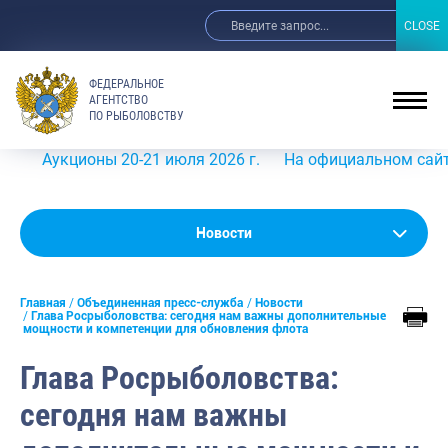
CLOSE
CLOSE
ФЕДЕРАЛЬНОЕ
АГЕНТСТВО
ПО РЫБОЛОВСТВУ
ционы 20-21 июля 2026 г.
На официальном сайте Росрыбо
Новости
Новости
Анонсы
Главная
Объединенная пресс-служба
Новости
Выступления и интервью руководства
Глава Росрыболовства: сегодня нам важны дополнительные
мощности и компетенции для обновления флота
Обзор СМИ
Глава Росрыболовства:
Фотогалерея
сегодня нам важны
Видео