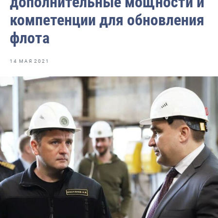
дополнительные мощности и
Отраслевые СМИ
компетенции для обновления
Выставки и конференции
флота
Научно-практическая литература
Рыбоохрана России
14 МАЯ 2021
Отрасль в цифрах
Инфографика
Большая африканская экспедиция
Укрепление духовно-нравственных ценностей
События в России и мире