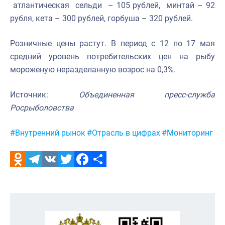
атлантическая
сельди
– 105 рублей,
минтай – 92
рубля, кета – 300 рублей, горбуша – 320 рублей.
Розничные цены растут. В период с 12 по 17 мая
средний уровень потребительских цен на рыбу
мороженую неразделанную возрос на 0,3%.
Источник:
Объединенная пресс-служба
Росрыболовства
Метки:
#Внутренний рынок
#Отрасль в цифрах
#Мониторинг
Odnoklassniki
Telegram
VK
Twitter
Facebook
Отправить