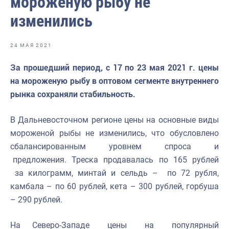
мороженую рыбу не
Отраслевые СМИ
изменились
Выставки и конференции
Научно-практическая литература
24 МАЯ 2021
Рыбоохрана России
За прошедший период, с 17 по 23 мая 2021 г. цены
на мороженую рыбу в оптовом сегменте внутреннего
Отрасль в цифрах
рынка сохраняли стабильность.
Инфографика
В Дальневосточном регионе цены на основные виды
Большая африканская экспедиция
мороженой рыбы не изменились, что обусловлено
Укрепление духовно-нравственных ценностей
сбалансированным
уровнем
спроса
и
предложения.
Треска
продавалась
по
165
рублей
События в России и мире
за килограмм, минтай и сельдь – по 72 рубля,
камбала – по 60 рублей, кета – 300 рублей, горбуша
– 290 рублей.
На
Северо-Западе
цены
на
популярный