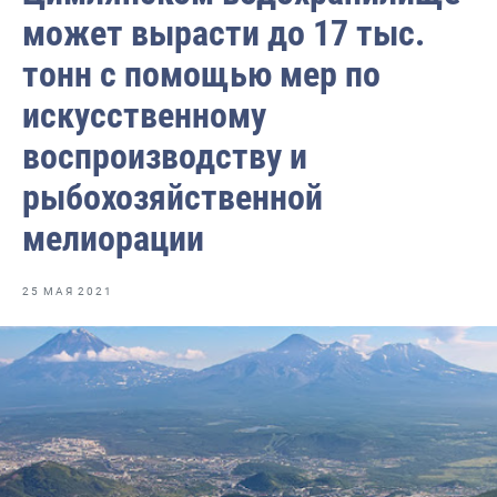
Отраслевые СМИ
может вырасти до 17 тыс.
Выставки и конференции
тонн с помощью мер по
Научно-практическая литература
искусственному
Рыбоохрана России
воспроизводству и
Отрасль в цифрах
рыбохозяйственной
Инфографика
мелиорации
Большая африканская экспедиция
25 МАЯ 2021
Укрепление духовно-нравственных ценностей
События в России и мире