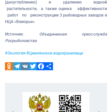
(дноуглублению) и удалению водной
растительности, а также оценка эффективности
работ по реконструкции 3 рыбоводных заводов и
НЦА «Взморье».
Источник:
Объединенная пресс-служба
Росрыболовства
Метки:
#Экология
#Цимлянское водохранилище
Odnoklassniki
Telegram
VK
Twitter
Facebook
Отправить