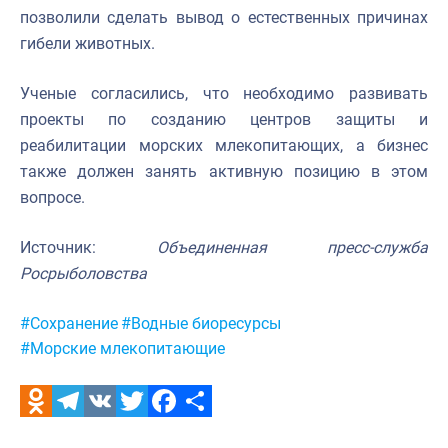
позволили сделать вывод о естественных причинах
гибели животных.
Ученые согласились, что необходимо развивать
проекты по созданию центров защиты и
реабилитации морских млекопитающих, а бизнес
также должен занять активную позицию в этом
вопросе.
Источник:
Объединенная пресс-служба
Росрыболовства
Метки:
#Сохранение
#Водные биоресурсы
#Морские млекопитающие
Odnoklassniki
Telegram
VK
Twitter
Facebook
Отправить