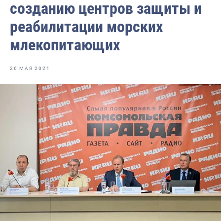
созданию центров защиты и
Отраслевые СМИ
реабилитации морских
Выставки и конференции
млекопитающих
Научно-практическая литература
Рыбоохрана России
26 МАЯ 2021
Отрасль в цифрах
Инфографика
Большая африканская экспедиция
Укрепление духовно-нравственных ценностей
События в России и мире