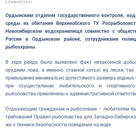
фрах
25 ИЮНЯ 2021
Ордынским отделом государственного контроля, над
иканская экспедиция
среды их обитания Верхнеобского ТУ Росрыболовст
уховно-нравственных
Новосибирском водохранилище совместно с общес
России в Ордынском районе, сотрудниками поли
ссии и мире
рыбоохраны.
В ходе рейда было выявлено факт незаконной добы
орудием лова, а именно ставной сетью из лески, та
превышение минимально допустимого размера водных б
при осуществлении любительского и спортивног
рыболовства привлечены к административной ответств
Отдыхающим гражданам и рыболовам – любителям был
требований Правил рыболовства для Западно-Сибирског
же о технике безопасности поведения на воде.