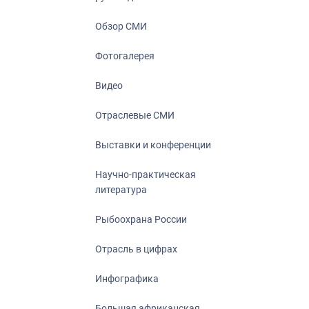
Отрасль в ци
Инфографика
Обзор СМИ
Большая афр
Фотогалерея
Укрепление д
ценностей
Видео
События в Ро
Отраслевые СМИ
Выставки и конференции
Научно-практическая
литература
Рыбоохрана России
Отрасль в цифрах
Инфографика
Большая африканская