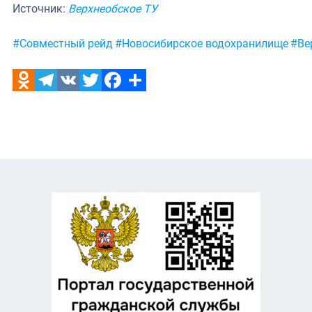
Источник:
Верхнеобское ТУ
Метки:
#Совместный рейд
#Новосибирское водохранилище
#Ве
Odnoklassniki
Telegram
VK
Twitter
Facebook
Отправить