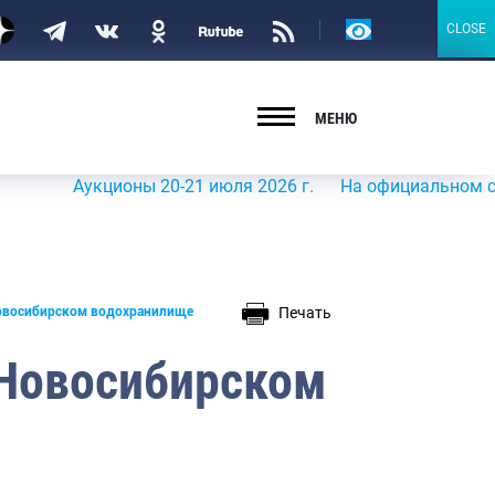
Версия
CLOSE
CLOSE
для
слабовидящих
МЕНЮ
Аукционы 20-21 июля 2026 г.
На официальном сайте Ро
Печать
овосибирском водохранилище
 Новосибирском