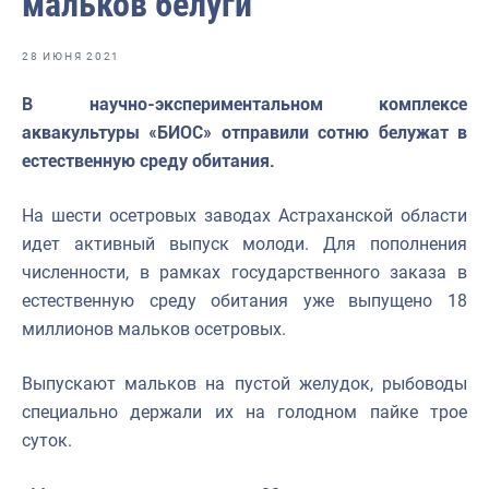
мальков белуги
Отраслевые СМИ
Выставки и конференции
28 ИЮНЯ 2021
Научно-практическая литература
В научно-экспериментальном комплексе
аквакультуры «БИОС» отправили сотню белужат в
Рыбоохрана России
естественную среду обитания.
Отрасль в цифрах
На шести осетровых заводах Астраханской области
Инфографика
идет активный выпуск молоди. Для пополнения
Большая африканская экспедиция
численности, в рамках государственного заказа в
естественную среду обитания уже выпущено 18
Укрепление духовно-нравственных ценностей
миллионов мальков осетровых.
События в России и мире
Выпускают мальков на пустой желудок, рыбоводы
специально держали их на голодном пайке трое
суток.