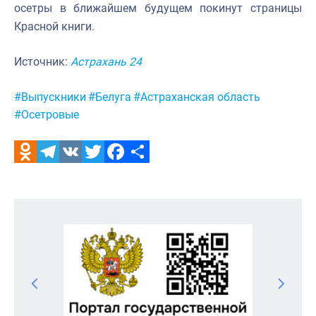
осетры в ближайшем будущем покинут страницы
Красной книги.
Источник:
Астрахань 24
Метки:
#Выпускники
#Белуга
#Астраханская область
#Осетровые
Odnoklassniki
Telegram
VK
Twitter
Facebook
Отправить