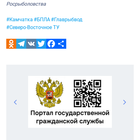
Росрыболовства
Метки:
#Камчатка
#БПЛА
#Главрыбвод
#Северо-Восточное ТУ
Odnoklassniki
Telegram
VK
Twitter
Facebook
Отправить