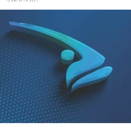
12 АВГУСТА 2021
Отраслевые СМИ
Выставки и конференции
Научно-практическая литература
Рыбоохрана России
Отрасль в цифрах
Инфографика
Большая африканская экспедиция
Укрепление духовно-нравственных ценностей
События в России и мире