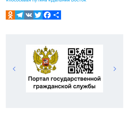
Odnoklassniki
Telegram
VK
Twitter
Facebook
Отправить