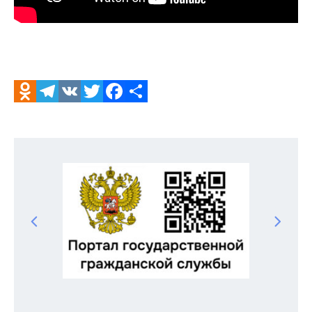
Odnoklassniki
Telegram
VK
Twitter
Facebook
Отправить