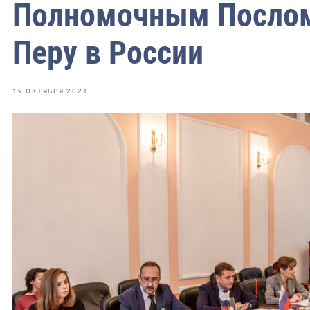
фрах
Полномочным Послом
Перу в России
иканская экспедиция
уховно-нравственных
19 ОКТЯБРЯ 2021
ссии и мире