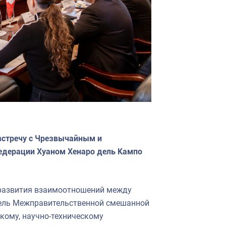
встречу с Чрезвычайным и
едерации Хуаном Хенаро дель Кампо
развития взаимоотношений между
атель Межправительственной смешанной
кому, научно-техническому