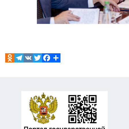
Odnoklassniki
Telegram
VK
Twitter
Facebook
Отправить