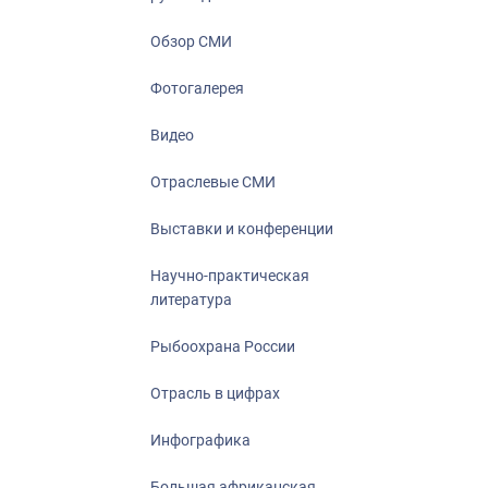
Отрасль в ци
Инфографика
Обзор СМИ
Большая афр
Фотогалерея
Укрепление д
ценностей
Видео
События в Ро
Отраслевые СМИ
Выставки и конференции
Научно-практическая
литература
Рыбоохрана России
Отрасль в цифрах
Инфографика
Большая африканская