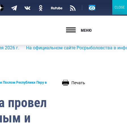
Версия
CLOSE
CLOSE
для
слабовидящих
МЕНЮ
На официальном сайте Росрыболовства в информационно-
Печать
м Послом Республики Перу в
а провел
ным и