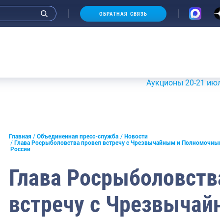
ОБРАТНАЯ СВЯЗЬ
Аукционы 20-21 июля 2026 г.
и интервью руководства
Главная
Объединенная пресс-служба
Новости
Глава Росрыболовства провел встречу с Чрезвычайным и Полномочны
России
СМИ
Глава Росрыболовств
конференции
ическая литература
встречу с Чрезвычай
России