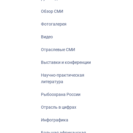
Отрасль в ци
Инфографика
Обзор СМИ
Большая афр
Фотогалерея
Укрепление д
ценностей
Видео
События в Ро
Отраслевые СМИ
Выставки и конференции
Научно-практическая
литература
Рыбоохрана России
Отрасль в цифрах
Инфографика
Большая африканская