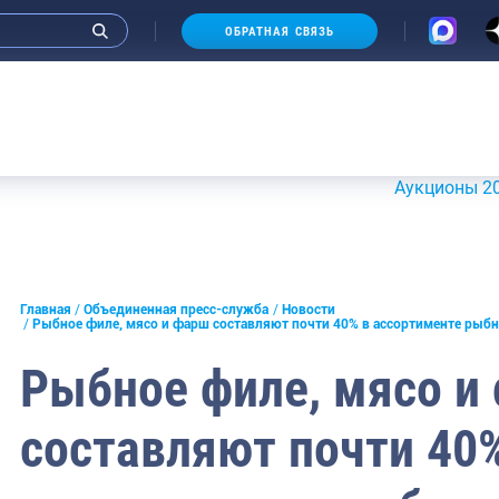
ОБРАТНАЯ СВЯЗЬ
Аукционы 20-21 июля 2
и интервью руководства
Главная
Объединенная пресс-служба
Новости
Рыбное филе, мясо и фарш составляют почти 40% в ассортименте рыб
СМИ
Рыбное филе, мясо и
конференции
составляют почти 40
ическая литература
России