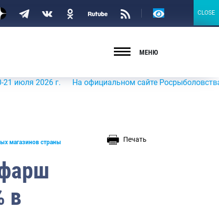
Версия
CLOSE
CLOSE
для
слабовидящих
МЕНЮ
026 г.
На официальном сайте Росрыболовства в информа
Печать
ных магазинов страны
 фарш
% в