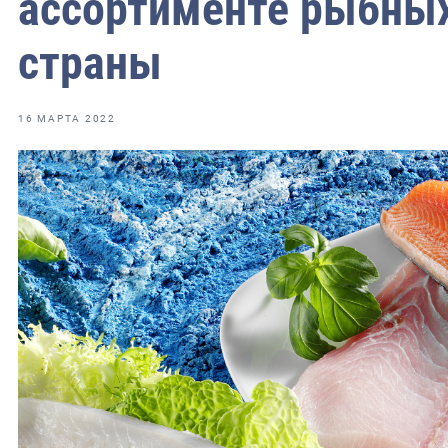
ассортименте рыбных
фрах
страны
иканская экспедиция
уховно-нравственных
16 МАРТА 2022
ссии и мире