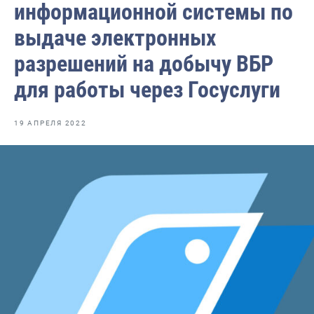
информационной системы по
Отраслевые СМИ
выдаче электронных
Выставки и конференции
разрешений на добычу ВБР
Научно-практическая литература
для работы через Госуслуги
Рыбоохрана России
Отрасль в цифрах
19 АПРЕЛЯ 2022
Инфографика
Большая африканская экспедиция
Укрепление духовно-нравственных ценностей
События в России и мире