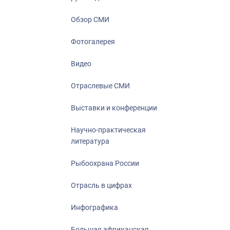
Отрасль в ци
Инфографика
Обзор СМИ
Большая афр
Фотогалерея
Укрепление д
ценностей
Видео
События в Ро
Отраслевые СМИ
Выставки и конференции
Научно-практическая
литература
Рыбоохрана России
Отрасль в цифрах
Инфографика
Большая африканская