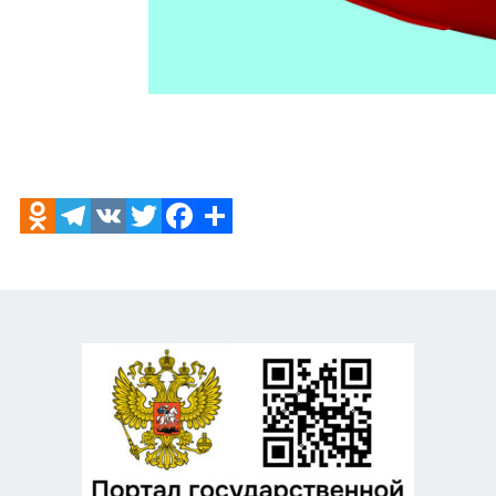
Odnoklassniki
Telegram
VK
Twitter
Facebook
Отправить