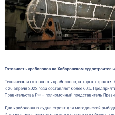
Готовность краболовов на Хабаровском судостроительн
Техническая готовность краболовов, которые строятся
к 26 апреля 2022 года составляет более 60%. Предприя
Правительства РФ – полномочный представитель Прези
Два краболовных судна строят для магаданской рыбо
Интернешнл» в рамках программы «квоты в обмен на и