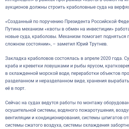
аукционов должны строить краболовные суда на верфях
«Созданный по поручению Президента Российской Фед
Путина механизм «квоты в обмен на инвестиции» работа
новые суда, краболовы. Механизм помогает подняться 
сложном состоянии», – заметил Юрий Трутнев.
Закладка краболовов состоялась в апреле 2020 года. 
краба и креветки ловушками и рыбы ярусом, кратковре
в охлажденной морской воде, переработки объектов п
разделанном и неразделанном виде, хранения вырабат
её в порт.
Сейчас на судах ведутся работы по монтажу оборудова
осушительной системы, водяного пожаротушения, возду
вентиляции и кондиционирования, системы шпигатов от
системы сжатого воздуха, системы охлаждения забортн