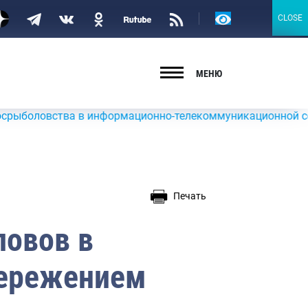
Версия
CLOSE
CLOSE
для
слабовидящих
МЕНЮ
тва в информационно-телекоммуникационной сети «Интернет
Печать
ловов в
пережением