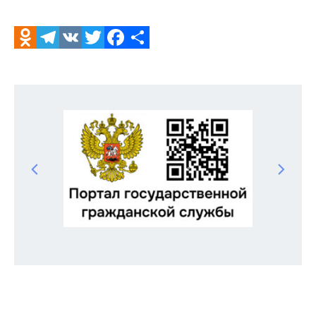
Odnoklassniki
Telegram
VK
Twitter
Facebook
Отправить