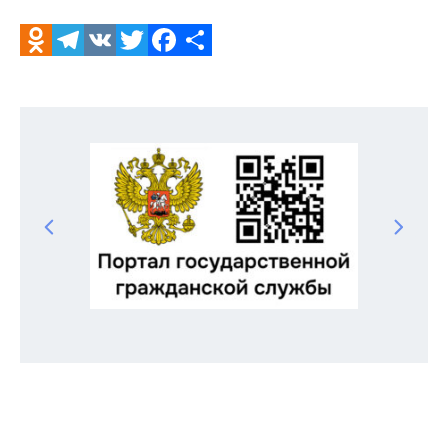
Odnoklassniki
Telegram
VK
Twitter
Facebook
Отправить