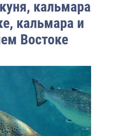
куня, кальмара
ке, кальмара и
ем Востоке