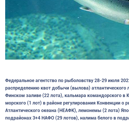
Федеральное агентство по рыболовству 28-29 июля 202
распределению квот добычи (вылова) атлантического л
Финском заливе (22 лота), кальмара командорского в Ю
морского (1 лот) в районе регулирования Конвенции о 
Атлантического океана (НЕАФК), лемонемы (2 лота) Япо
подрайонах 3+4 НАФО (29 лотов), налима белого в подр