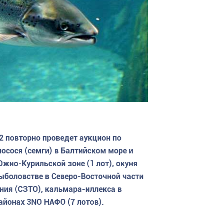
2 повторно проведет аукцион по
осося (семги) в Балтийском море и
жно-Курильской зоне (1 лот), окуня
рыболовстве в Северо-Восточной части
ния (СЗТО), кальмара-иллекса в
айонах 3NО НАФО (7 лотов).