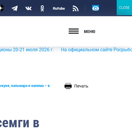
Версия
CLOSE
CLOSE
для
слабовидящих
МЕНЮ
1 июля 2026 г.
На официальном сайте Росрыболовства в 
Печать
окуня, кальмара и налима – в
семги в