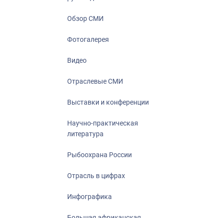
Отрасль в ци
Инфографика
Обзор СМИ
Большая афр
Фотогалерея
Укрепление д
ценностей
Видео
События в Ро
Отраслевые СМИ
Выставки и конференции
Научно-практическая
литература
Рыбоохрана России
Отрасль в цифрах
Инфографика
Большая африканская