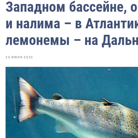
фрах
Западном бассейне, о
и налима – в Атланти
иканская экспедиция
уховно-нравственных
лемонемы – на Дальн
ссии и мире
23 ИЮНЯ 2022