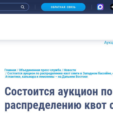
ОБРАТНАЯ СВЯЗЬ
Аукционы 20-2
и интервью руководства
Главная
Объединенная пресс-служба
Новости
Состоится аукцион по распределению квот семги в Западном бассейне, 
Атлантике, кальмара и лемонемы – на Дальнем Востоке
СМИ
Состоится аукцион по
конференции
ическая литература
распределению квот 
России