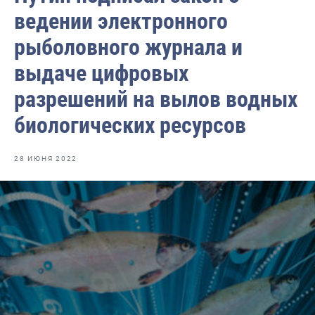
Отраслевые СМИ
ведении электронного
Выставки и конференции
рыболовного журнала и
Научно-практическая литература
выдаче цифровых
Рыбоохрана России
разрешений на вылов водных
Отрасль в цифрах
биологических ресурсов
Инфографика
28 ИЮНЯ 2022
Большая африканская экспедиция
Укрепление духовно-нравственных ценностей
События в России и мире