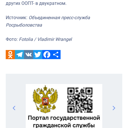
других ООПТ- в двукратном.
Источник:
Объединенная пресс-служба
Росрыболовства
Фото:
Fotolia / Vladimir Wrangel
Odnoklassniki
Telegram
VK
Twitter
Facebook
Отправить