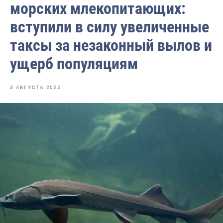
морских млекопитающих:
Отраслевые СМИ
вступили в силу увеличенные
Выставки и конференции
таксы за незаконный вылов и
Научно-практическая литература
ущерб популяциям
Рыбоохрана России
Отрасль в цифрах
3 АВГУСТА 2022
Инфографика
Большая африканская экспедиция
Укрепление духовно-нравственных ценностей
События в России и мире