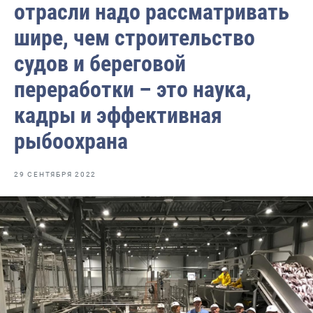
отрасли надо рассматривать
Отраслевые СМИ
шире, чем строительство
Выставки и конференции
судов и береговой
Научно-практическая литература
переработки – это наука,
Рыбоохрана России
кадры и эффективная
Отрасль в цифрах
рыбоохрана
Инфографика
Большая африканская экспедиция
29 СЕНТЯБРЯ 2022
Укрепление духовно-нравственных ценностей
События в России и мире