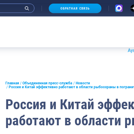
ОБРАТНАЯ СВЯЗЬ
Аукционы 2
и интервью руководства
Главная
Объединенная пресс-служба
Новости
Россия и Китай эффективно работают в области рыбоохраны в пограни
СМИ
Россия и Китай эффе
конференции
работают в области 
ическая литература
России