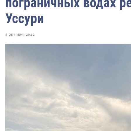
пограничных водах р
фрах
Уссури
иканская экспедиция
уховно-нравственных
4 ОКТЯБРЯ 2022
ссии и мире