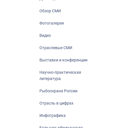
Отрасль в ци
Инфографика
Обзор СМИ
Большая афр
Фотогалерея
Укрепление д
ценностей
Видео
События в Ро
Отраслевые СМИ
Выставки и конференции
Научно-практическая
литература
Рыбоохрана России
Отрасль в цифрах
Инфографика
Большая африканская