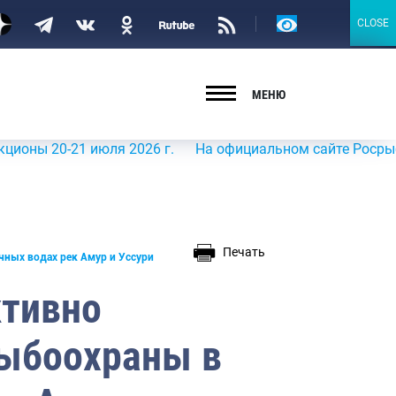
Версия
CLOSE
CLOSE
для
слабовидящих
МЕНЮ
0-21 июля 2026 г.
На официальном сайте Росрыболовств
Печать
чных водах рек Амур и Уссури
ктивно
рыбоохраны в