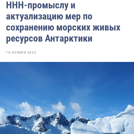
ННН-промыслу и
Отраслевые СМИ
актуализацию мер по
Выставки и конференции
сохранению морских живых
Научно-практическая литература
ресурсов Антарктики
Рыбоохрана России
Отрасль в цифрах
10 НОЯБРЯ 2022
Инфографика
Большая африканская экспедиция
Укрепление духовно-нравственных ценностей
События в России и мире