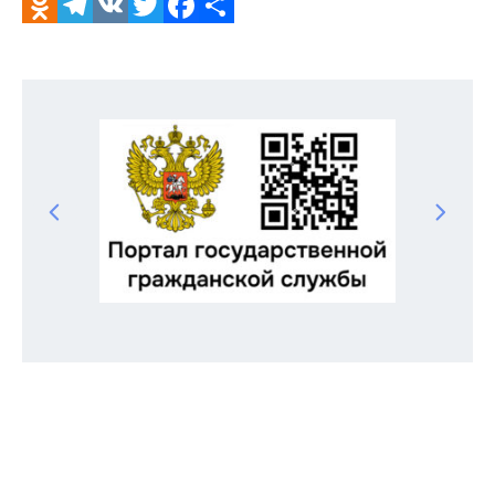
Odnoklassniki
Telegram
VK
Twitter
Facebook
Отправить