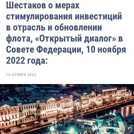
Шестаков о мерах
Отраслевые СМИ
стимулирования инвестиций
Выставки и конференции
в отрасль и обновлении
Научно-практическая литература
флота, «Открытый диалог» в
Рыбоохрана России
Совете Федерации, 10 ноября
Отрасль в цифрах
2022 года:
Инфографика
Большая африканская экспедиция
10 НОЯБРЯ 2022
Укрепление духовно-нравственных ценностей
События в России и мире