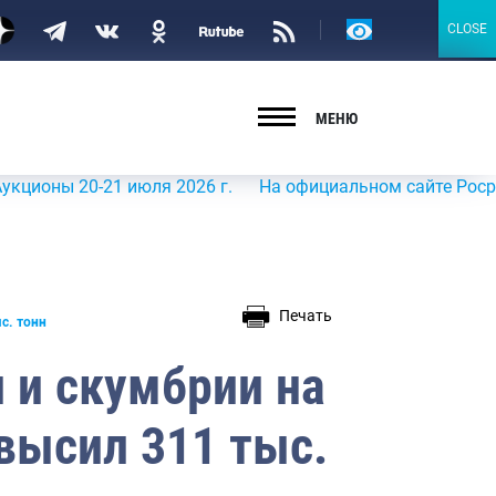
Версия
CLOSE
CLOSE
для
слабовидящих
МЕНЮ
ы 20-21 июля 2026 г.
На официальном сайте Росрыболовс
Печать
с. тонн
 и скумбрии на
высил 311 тыс.