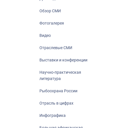
Отрасль в ци
Инфографика
Обзор СМИ
Большая афр
Фотогалерея
Укрепление д
ценностей
Видео
События в Ро
Отраслевые СМИ
Выставки и конференции
Научно-практическая
литература
Рыбоохрана России
Отрасль в цифрах
Инфографика
Большая африканская