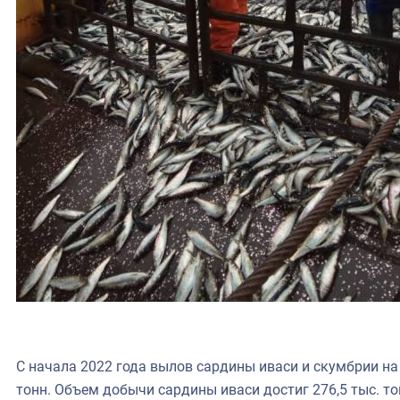
С начала 2022 года вылов сардины иваси и скумбрии на
тонн. Объем добычи сардины иваси достиг 276,5 тыс. т