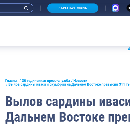
ОБРАТНАЯ СВЯЗЬ
Аукцион
и интервью руководства
Главная
Объединенная пресс-служба
Новости
Вылов сардины иваси и скумбрии на Дальнем Востоке превысил 311 ты
СМИ
Вылов сардины иваси
конференции
Дальнем Востоке пре
ическая литература
России