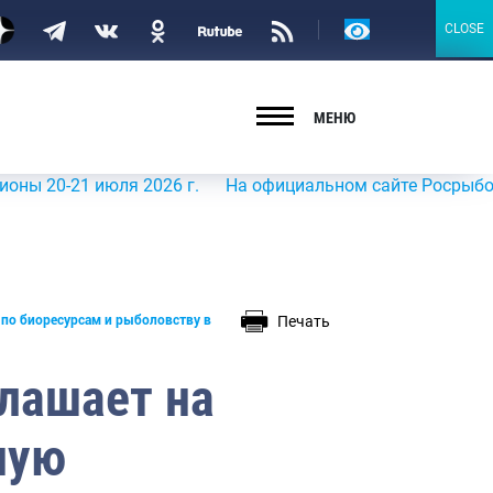
Версия
CLOSE
CLOSE
для
слабовидящих
МЕНЮ
21 июля 2026 г.
На официальном сайте Росрыболовства в
Печать
о биоресурсам и рыболовству в
лашает на
ную