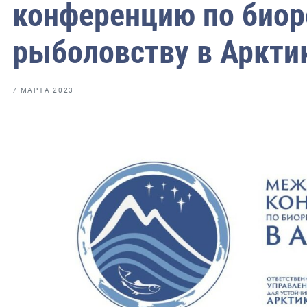
фрах
конференцию по биор
рыболовству в Аркти
иканская экспедиция
уховно-нравственных
7 МАРТА 2023
ссии и мире