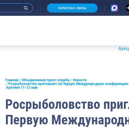
ОБРАТНАЯ СВЯЗЬ
Аукционы 20-
и интервью руководства
Главная
Объединенная пресс-служба
Новости
Росрыболовство приглашает на Первую Международную конференцию п
Арктике 11-12 мая
СМИ
Росрыболовство приг
конференции
ическая литература
Первую Международ
России