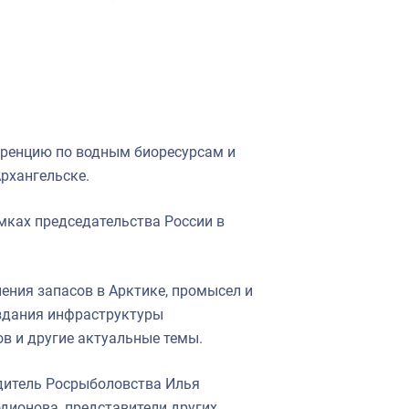
ренцию по водным биоресурсам и
Архангельске.
мках председательства России в
ения запасов в Арктике, промысел и
здания инфраструктуры
в и другие актуальные темы.
одитель Росрыболовства Илья
дионова, представители других