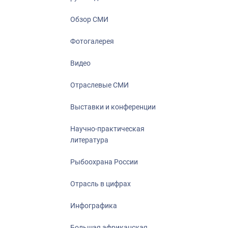
Отрасль в ци
Инфографика
Обзор СМИ
Большая афр
Фотогалерея
Укрепление д
ценностей
Видео
События в Ро
Отраслевые СМИ
Выставки и конференции
Научно-практическая
литература
Рыбоохрана России
Отрасль в цифрах
Инфографика
Большая африканская