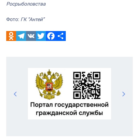
Росрыболовства
Фото:
ГК “Антей”
Odnoklassniki
Telegram
VK
Twitter
Facebook
Отправить