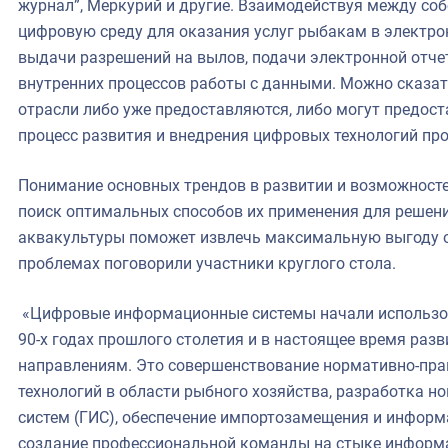
журнал”, Меркурий и другие. Взаимодействуя между со
цифровую среду для оказания услуг рыбакам в электро
выдачи разрешений на вылов, подачи электронной отчет
внутренних процессов работы с данными. Можно сказать
отрасли либо уже предоставляются, либо могут предост
процесс развития и внедрения цифровых технологий пр
Понимание основных трендов в развитии и возможносте
поиск оптимальных способов их применения для решен
аквакультуры поможет извлечь максимальную выгоду о
проблемах поговорили участники круглого стола.
«Цифровые информационные системы начали использов
90-х годах прошлого столетия и в настоящее время ра
направлениям. Это совершенствование нормативно-пр
технологий в области рыбного хозяйства, разработка 
систем (ГИС), обеспечение импортозамещения и информ
создание профессиональной команды на стыке информа