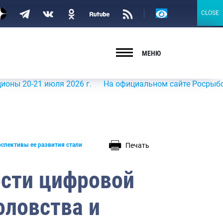
Версия
CLOSE
CLOSE
для
слабовидящих
МЕНЮ
 июля 2026 г.
На официальном сайте Росрыболовства в 
Печать
спективы ее развития стали
сти цифровой
оловства и