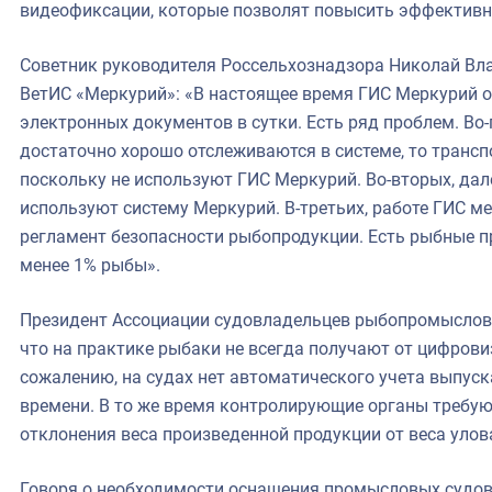
видеофиксации, которые позволят повысить эффектив
Советник руководителя Россельхознадзора Николай Вл
ВетИС «Меркурий»: «В настоящее время ГИС Меркурий 
электронных документов в сутки. Есть ряд проблем. Во
достаточно хорошо отслеживаются в системе, то транспо
поскольку не используют ГИС Меркурий. Во-вторых, дал
используют систему Меркурий. В-третьих, работе ГИС 
регламент безопасности рыбопродукции. Есть рыбные п
менее 1% рыбы».
Президент Ассоциации судовладельцев рыбопромыслово
что на практике рыбаки не всегда получают от цифров
сожалению, на судах нет автоматического учета выпус
времени. В то же время контролирующие органы требу
отклонения веса произведенной продукции от веса улова
Говоря о необходимости оснащения промысловых судов