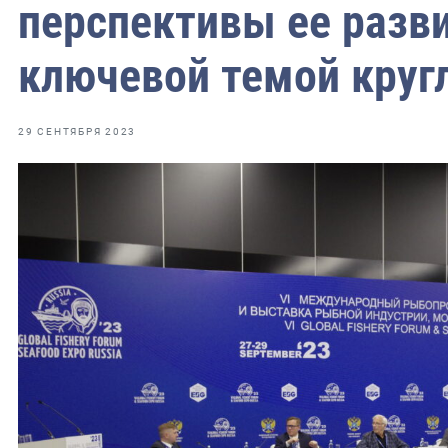
фрах
перспективы ее разв
ключевой темой кругл
иканская экспедиция
уховно-нравственных
29 СЕНТЯБРЯ 2023
ссии и мире