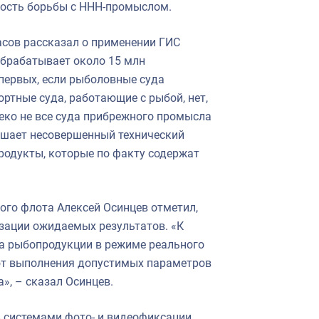
ность борьбы с ННН-промыслом.
асов рассказал о применении ГИС
обрабатывает около 15 млн
-первых, если рыболовные суда
ртные суда, работающие с рыбой, нет,
еко не все суда прибрежного промысла
мешает несовершенный технический
родукты, которые по факту содержат
го флота Алексей Осинцев отметил,
изации ожидаемых результатов. «К
ка рыбопродукции в режиме реального
ют выполнения допустимых параметров
», – сказал Осинцев.
 системами фото- и видеофиксации,