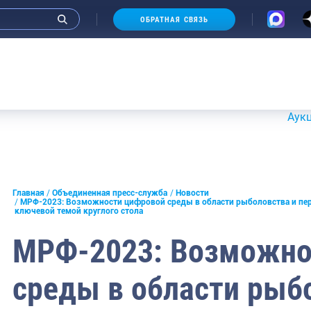
ОБРАТНАЯ СВЯЗЬ
Аукционы 20-21
и интервью руководства
Главная
Объединенная пресс-служба
Новости
МРФ-2023: Возможности цифровой среды в области рыболовства и пер
ключевой темой круглого стола
СМИ
МРФ-2023: Возможно
конференции
ическая литература
среды в области рыб
России