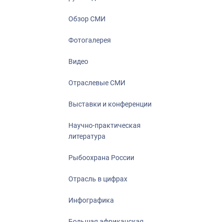
Отрасль в ци
Инфографика
Обзор СМИ
Большая афр
Фотогалерея
Укрепление д
ценностей
Видео
События в Ро
Отраслевые СМИ
Выставки и конференции
Научно-практическая
литература
Рыбоохрана России
Отрасль в цифрах
Инфографика
Большая африканская