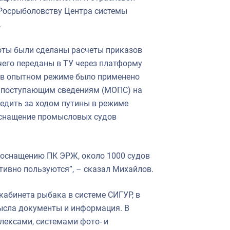
 Росрыболовству Центра системы
.
воты были сделаны расчеты приказов
чего переданы в ТУ через платформу
у в опытном режиме было применено
о поступающим сведениям (МОПС) на
ледить за ходом путины в режиме
оснащение промысловых судов
т оснащению ПК ЭРЖ, около 1000 судов
тивно пользуются”, – сказал Михайлов.
кабинета рыбака в системе СИГУР, в
ысла документы и информация. В
лексами, системами фото- и