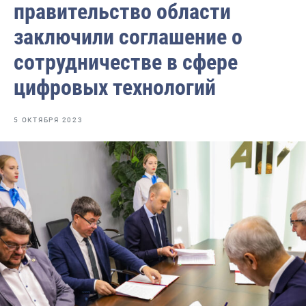
правительство области
Отраслевые СМИ
заключили соглашение о
Выставки и конференции
сотрудничестве в сфере
Научно-практическая литература
цифровых технологий
Рыбоохрана России
Отрасль в цифрах
5 ОКТЯБРЯ 2023
Инфографика
Большая африканская экспедиция
Укрепление духовно-нравственных ценностей
События в России и мире