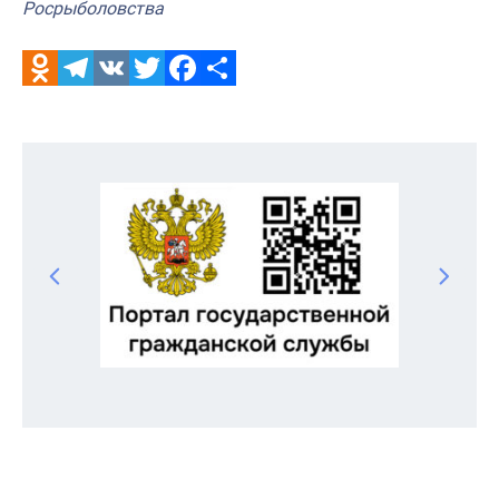
Росрыболовства
Odnoklassniki
Telegram
VK
Twitter
Facebook
Отправить