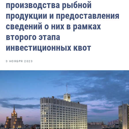
производства рыбной
Отраслевые СМИ
продукции и предоставления
Выставки и конференции
сведений о них в рамках
Научно-практическая литература
второго этапа
Рыбоохрана России
инвестиционных квот
Отрасль в цифрах
Инфографика
3 НОЯБРЯ 2023
Большая африканская экспедиция
Укрепление духовно-нравственных ценностей
События в России и мире