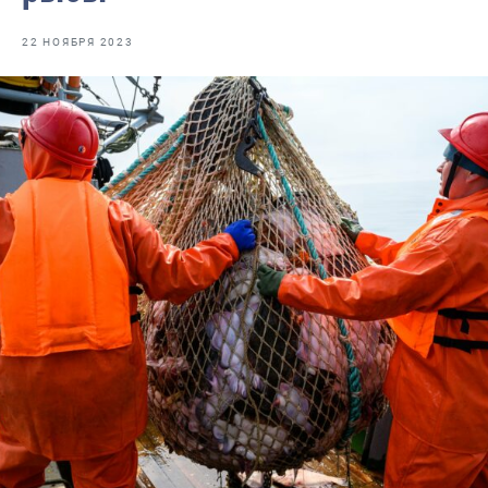
Отраслевые СМИ
22 НОЯБРЯ 2023
Выставки и конференции
Научно-практическая литература
Рыбоохрана России
Отрасль в цифрах
Инфографика
Большая африканская экспедиция
Укрепление духовно-нравственных ценностей
События в России и мире