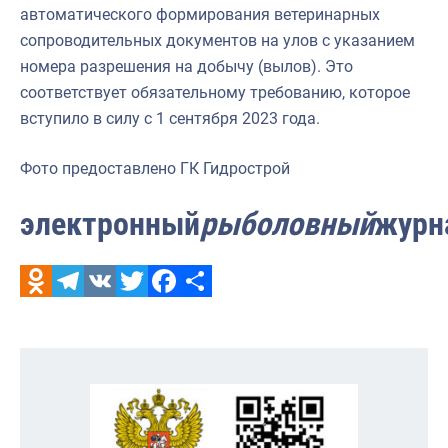
автоматического формирования ветеринарных
сопроводительных документов на улов с указанием
номера разрешения на добычу (вылов). Это
соответствует обязательному требованию, которое
вступило в силу с 1 сентября 2023 года.
Фото предоставлено ГК Гидрострой
электронный
рыболовный
журн
Odnoklassniki
Telegram
VK
Twitter
Facebook
Отправить