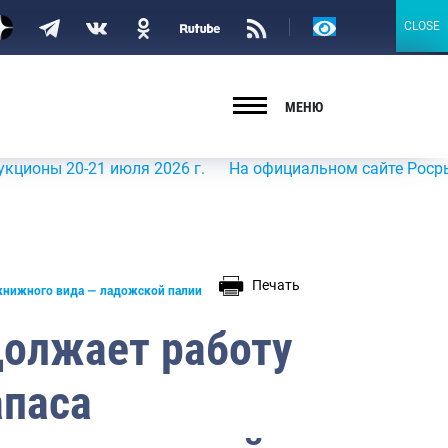
Версия
CLOSE
CLOSE
для
слабовидящих
МЕНЮ
0-21 июля 2026 г.
На официальном сайте Росрыболовства
Печать
книжного вида — ладожской палии
олжает работу
апаса