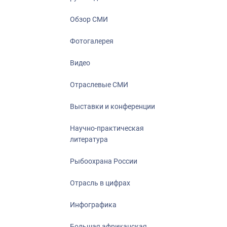
Отрасль в ци
Инфографика
Обзор СМИ
Большая афр
Фотогалерея
Укрепление д
ценностей
Видео
События в Ро
Отраслевые СМИ
Выставки и конференции
Научно-практическая
литература
Рыбоохрана России
Отрасль в цифрах
Инфографика
Большая африканская