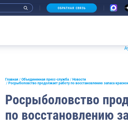
ОБРАТНАЯ СВЯЗЬ
Аукционы 2
и интервью руководства
Главная
Объединенная пресс-служба
Новости
Росрыболовство продолжает работу по восстановлению запаса красно
СМИ
Росрыболовство прод
конференции
по восстановлению з
ическая литература
России