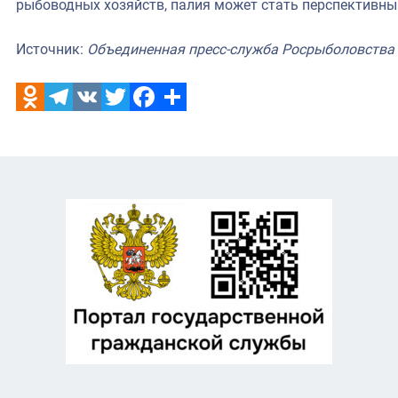
рыбоводных хозяйств, палия может стать перспективн
Источник:
Объединенная пресс-служба Росрыболовства
Odnoklassniki
Telegram
VK
Twitter
Facebook
Отправить