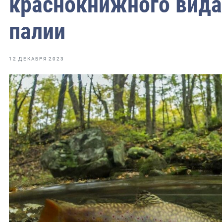
краснокнижного вида
фрах
палии
иканская экспедиция
уховно-нравственных
12 ДЕКАБРЯ 2023
ссии и мире