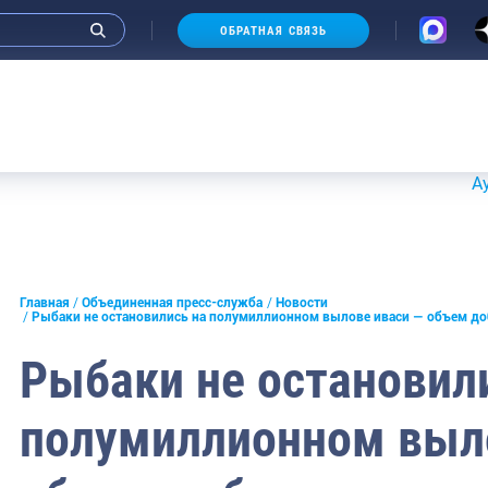
ОБРАТНАЯ СВЯЗЬ
Аукционы 2
и интервью руководства
Главная
Объединенная пресс-служба
Новости
Рыбаки не остановились на полумиллионном вылове иваси — объем до
СМИ
Рыбаки не остановил
конференции
полумиллионном выло
ическая литература
России