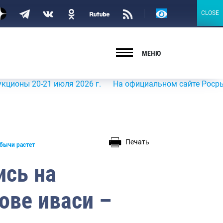
Версия
CLOSE
CLOSE
для
слабовидящих
МЕНЮ
0-21 июля 2026 г.
На официальном сайте Росрыболовства
Печать
бычи растет
ись на
ве иваси –