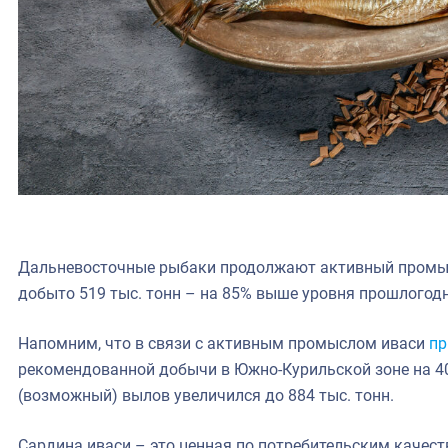
Дальневосточные рыбаки продолжают активный промыс
добыто 519 тыс. тонн – на 85% выше уровня прошлогодн
Напомним, что в связи с активным промыслом иваси
пр
рекомендованной добычи в Южно-Курильской зоне на 4
(возможный) вылов увеличился до 884 тыс. тонн.
Сардина иваси – это ценная по потребительским качес