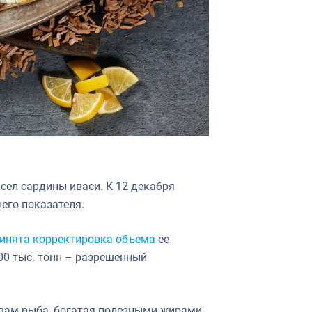
ел сардины иваси. К 12 декабря
его показателя.
инята корректировка объема
ее
00 тыс. тонн – разрешенный
твам рыба, богатая полезными жирами