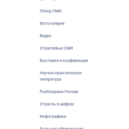
Отрасль в ци
Инфографика
Обзор СМИ
Большая афр
Фотогалерея
Укрепление д
ценностей
Видео
События в Ро
Отраслевые СМИ
Выставки и конференции
Научно-практическая
литература
Рыбоохрана России
Отрасль в цифрах
Инфографика
Большая африканская